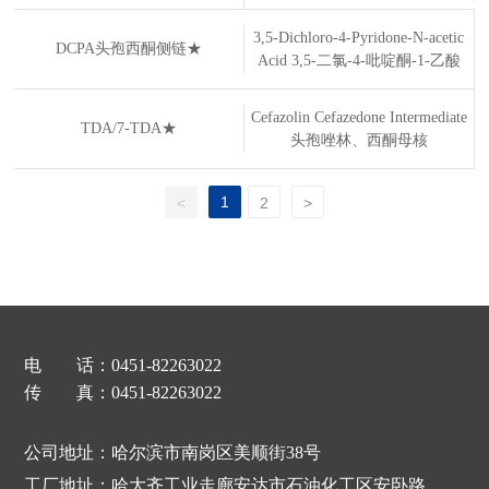
3,5-Dichloro-4-Pyridone-N-acetic
DCPA头孢西酮侧链★
Acid 3,5-二氯-4-吡啶酮-1-乙酸
Cefazolin Cefazedone Intermediate
TDA/7-TDA★
头孢唑林、西酮母核
1
<
2
>
电 话：
0451-82263022
传 真：0451-82263022
公司地址：哈尔滨市南岗区美顺街38号
工厂地址：哈大齐工业走廊安达市石油化工区安卧路