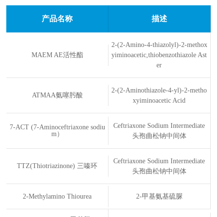
产品名称
描述
2-(2-Amino-4-thiazolyl)-2-methox
MAEM AE活性酯
yiminoacetic,thiobenzothiazole Ast
er
2-(2-Aminothiazole-4-yl)-2-metho
ATMAA氨噻肟酸
xyiminoacetic Acid
Ceftriaxone Sodium Intermediate
7-ACT (7-Aminoceftriaxone sodiu
m）
头孢曲松钠中间体
Ceftriaxone Sodium Intermediate
TTZ(Thiotriazinone) 三嗪环
头孢曲松钠中间体
2-Methylamino Thiourea
2-甲基氨基硫脲