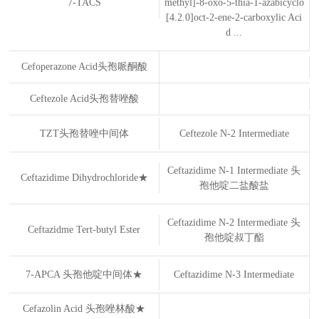
7-TACS
methyl]-8-oxo-5-thia-1-azabicyclo
[4.2.0]oct-2-ene-2-carboxylic Aci
d ...
Cefoperazone Acid头孢哌酮酸
Ceftezole Acid头孢替唑酸
TZT头孢替唑中间体
Ceftezole N-2 Intermediate
Ceftazidime N-1 Intermediate 头
Ceftazidime Dihydrochloride★
孢他啶二盐酸盐
Ceftazidime N-2 Intermediate 头
Ceftazidme Tert-butyl Ester
孢他啶叔丁酯
7-APCA 头孢他啶中间体★
Ceftazidime N-3 Intermediate
Cefazolin Acid 头孢唑林酸★